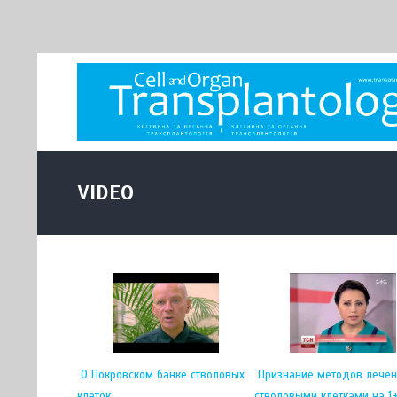
VIDEO
О Покровском банке стволовых
Признание методов лече
клеток
стволовыми клетками на 1