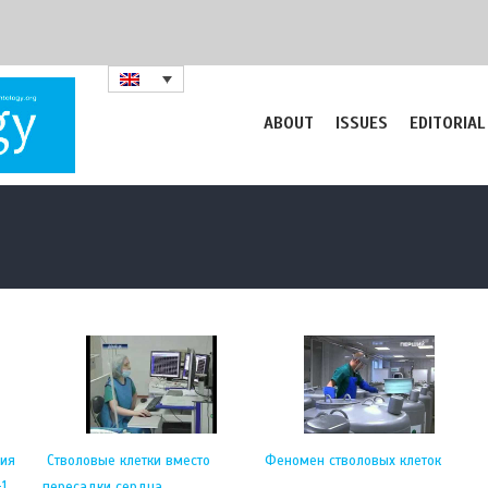
ABOUT
ISSUES
EDITORIAL
ния
Стволовые клетки вместо
Феномен стволовых клеток
+1
пересадки сердца