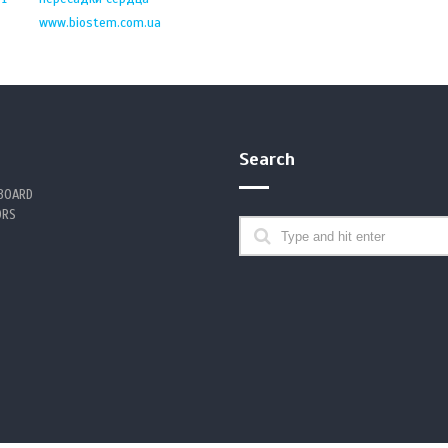
www.biostem.com.ua
Search
 BOARD
ORS